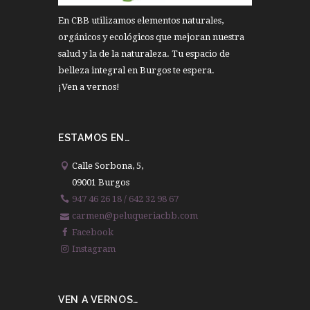
En CBB utilizamos elementos naturales,
orgánicos y ecológicos que mejoran nuestra
salud y la de la naturaleza. Tu espacio de
belleza integral en Burgos te espera.
¡Ven a vernos!
ESTAMOS EN…
Calle Sorbona, 5,
09001 Burgos
947 46 26 18 / 642 32 98 67
carmen@peluqueriacbb.com
Facebook
Instagram
VEN A VERNOS…