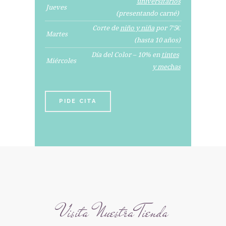
universitarios
Jueves
(presentando carné)
Corte de
niño y niña
por 7’5€
Martes
(hasta 10 años)
Día del Color – 10% en
tintes
Miércoles
y mechas
PIDE CITA
Visita Nuestra Tienda